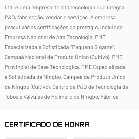
Ltd. é uma empresa de alta tecnologia que integra
P&D, fabricação, vendas e serviços. A empresa
possui várias certificações de prestígio, incluindo
Empresa Nacional de Alta Tecnologia, PME
Especializada e Sofisticada “Pequeno Gigante”,
Campeã Nacional de Produto Único (Cultivo), PME
Provincial de Base Tecnológica, PME Especializada
e Sofisticada de Ningbo, Campeã de Produto Único
de Ningbo (Cultivo), Centro de P&D de Tecnologia de
Tubos e Válvulas de Polímero de Ningbo, Fábrica
Verde em Nível Distrital, Empresa de Inovação de
Gerenciamento Quatro Estrelas de Ningbo e Nível de
CERTIFICADO DE HONRA
Maturidade de Capacidade de Gerenciamento de
Dados Empresariais 2.