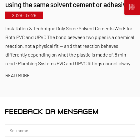
using the same solvent cement or adhesive?
tecnologia, acompanhando o ritmo dos tempos”, a
2026-07-29
Kaixin aloca quase 10 milhões de RMB anualmente
para P&D. Garantimos qualidade superior do
Installation & Technique Only Some Solvent Cements Work for
produto por meio de fabricação automatizada
Both PVC and UPVC The bond between two pipes is a chemical
reaction, not a physical fit — and that reaction behaves
padronizada e fornecimento rigoroso de matérias-
differently depending on what the plastic is made of. 8 min
primas importadas. Alinhados com a nossa
read · Plumbing Systems PVC and UPVC fittings cannot alway...
estratégia de desenvolvimento internacional,
READ MORE
monitorizamos continuamente as tendências do
mercado global e aproveitamos os canais digitais
para levar produtos “Made in China” de alta
qualidade a clientes em todo o mundo.
FEEDBACK DA MENSAGEM
Ningbo • Base de P&D e Produção de Fenghua
Com um investimento total de 200 milhões de RMB,
a Kaixin Ultra-Pure Pipe Technology (Ningbo) Co.,