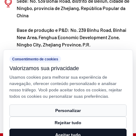
Sede: No. 539 Bohai Road, distrito de Beilun, cidade de
desenvolvimento e fabricação de válvulas, tubos e
Ningbo, província de Zhejiang, República Popular da
China
conexões de polímero.
Base de produção e P&D: No. 239 Binhu Road, Binhai
New Area, Fenghua Economic Development Zone,
Ningbo City, Zhejiang Province, P.R.
kxpv@kxpv.com
Consentimento de cookies
Valorizamos sua privacidade
+86-18067123177
Usamos cookies para melhorar sua experiência de
navegação, oferecer conteúdo personalizado e analisar
nosso tráfego. Você pode aceitar todos os cookies, rejeitar
todos os cookies ou personalizar suas preferências.
Direitos autorais © Kaixin Pipeline Technologies Co., Ltd. Todos os
Personalizar
direitos reservados.
Rejeitar tudo
Technical Support ：
Smart Cloud
Aceitar tudo