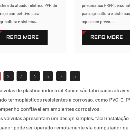
sfera do atuador elétrico PPH de
pneumático FRPP personal
reço competitivo para
para agricultura e sistemas
gricultura e sistema...
água com preço...
READ MORE
READ MORE
2
3
4
5
›
››
álvulas de plástico industrial Kaixin são fabricadas atra
do termoplásticos resistentes à corrosão, como PVC-C, 
empenho confiável em ambientes corrosivos.
s válvulas apresentam um design simples, fácil instalação 
uador pode ser operado remotamente via computador ou ce