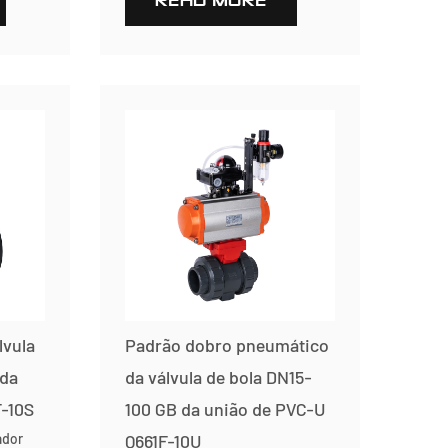
READ MORE
lvula
Padrão dobro pneumático
 da
da válvula de bola DN15-
F-10S
100 GB da união de PVC-U
ador
Q661F-10U