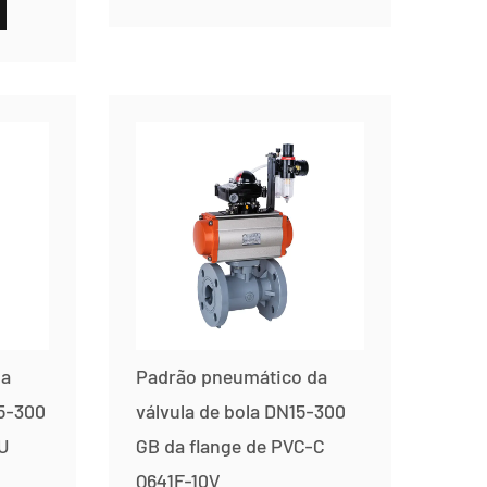
da
Padrão pneumático da
15-300
válvula de bola DN15-300
U
GB da flange de PVC-C
Q641F-10V