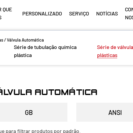
R QUE
CO
PERSONALIZADO
SERVIÇO
NOTÍCIAS
S
NO
as
/
Válvula Automática
Série de tubulação química
Série de válvul
plástica
plásticas
ÁLVULA AUTOMÁTICA
ue para filtrar produtos por padrão.