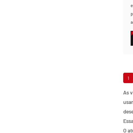
e
p
a
1
As v
usan
des
Essa
O at