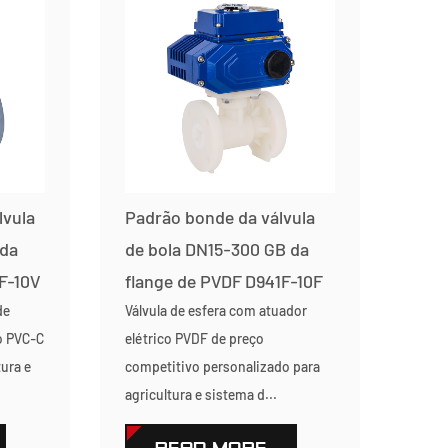
lvula
Padrão bonde da válvula
 da
de bola DN15-300 GB da
F-10V
flange de PVDF D941F-10F
de
Válvula de esfera com atuador
o PVC-C
elétrico PVDF de preço
tura e
competitivo personalizado para
agricultura e sistema d...