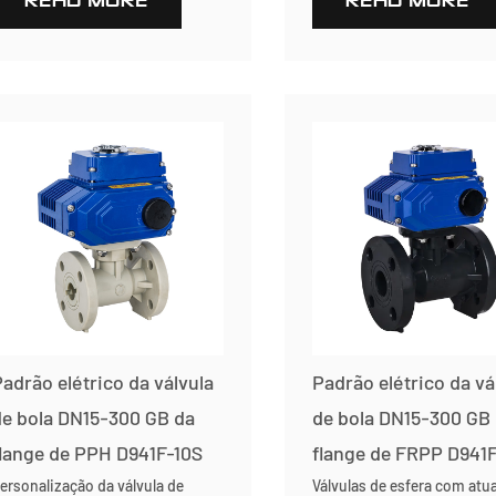
READ MORE
READ MORE
adrão elétrico da válvula
Padrão elétrico da vá
e bola DN15-300 GB da
de bola DN15-300 GB
lange de PPH D941F-10S
flange de FRPP D941
ersonalização da válvula de
Válvulas de esfera com atu