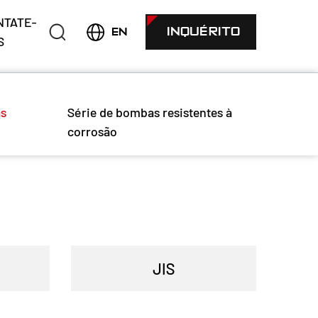
NTATE-
INQUÉRITO
EN
S
as
Série de bombas resistentes à
corrosão