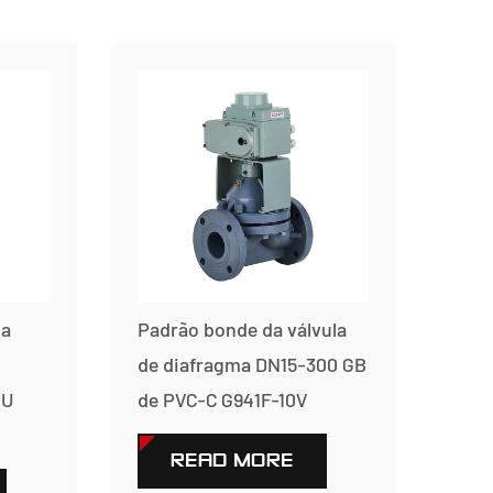
da
Padrão bonde da válvula
de diafragma DN15-300 GB
-U
de PVC-C G941F-10V
READ MORE