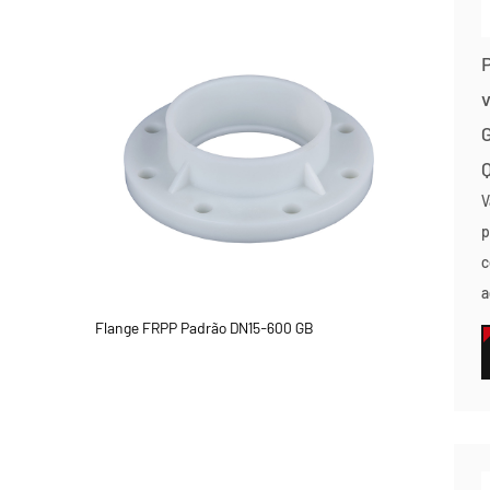
v
G
V
p
c
a
Flange FRPP Padrão DN15-600 GB