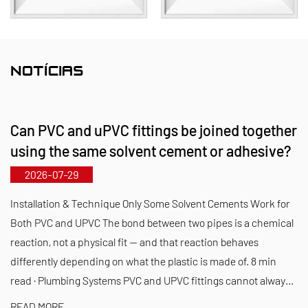
com uma ampla gama de tipos e especificações.
Notavelmente, nossas válvulas borboleta podem
atingir o diâmetro DN1000, enquanto os tubos e
conexões se estendem até DN800, atendendo às
NOTÍCIAS
lacunas do mercado e mantendo nossa vantagem
competitiva na indústria.
Can PVC and uPVC fittings be joined together
Guiada pelo princípio “Impulsionado pela
using the same solvent cement or adhesive?
tecnologia, acompanhando o ritmo dos tempos”, a
2026-07-29
Kaixin aloca quase 10 milhões de RMB anualmente
para P&D. Garantimos qualidade superior do
Installation & Technique Only Some Solvent Cements Work for
produto por meio de fabricação automatizada
Both PVC and UPVC The bond between two pipes is a chemical
reaction, not a physical fit — and that reaction behaves
padronizada e fornecimento rigoroso de matérias-
differently depending on what the plastic is made of. 8 min
primas importadas. Alinhados com a nossa
read · Plumbing Systems PVC and UPVC fittings cannot alway...
estratégia de desenvolvimento internacional,
READ MORE