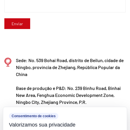
de novos plásticos modificados e materiais
poliméricos. A Kaixin também está comprometida
em atrair os melhores talentos em todas as
disciplinas, impulsionando continuamente a
inovação de produtos e o desenvolvimento de
marcas, com o objetivo de se tornar um líder
reconhecido mundialmente em pesquisa e
Sede: No. 539 Bohai Road, distrito de Beilun, cidade de
desenvolvimento e fabricação de válvulas, tubos e
Ningbo, província de Zhejiang, República Popular da
China
conexões de polímero.
Base de produção e P&D: No. 239 Binhu Road, Binhai
New Area, Fenghua Economic Development Zone,
Ningbo City, Zhejiang Province, P.R.
kxpv@kxpv.com
Consentimento de cookies
Valorizamos sua privacidade
+86-18067123177