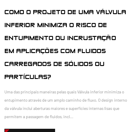
COMO O PROJETO DE UMA VÁLVULA
INFERIOR MINIMIZA O RISCO DE
ENTUPIMENTO OU INCRUSTAÇÃO
EM APLICAÇÕES COM FLUIDOS
CARREGADOS DE SÓLIDOS OU
PARTÍCULAS?
Uma das principais maneiras pelas quais Válvula inferior minimiza o
entupimento através de um amplo caminho de fluxo. O design interno
da válvula inclui aberturas maiores e superfícies internas lisas que
permitem a passagem de fluidos, incl...