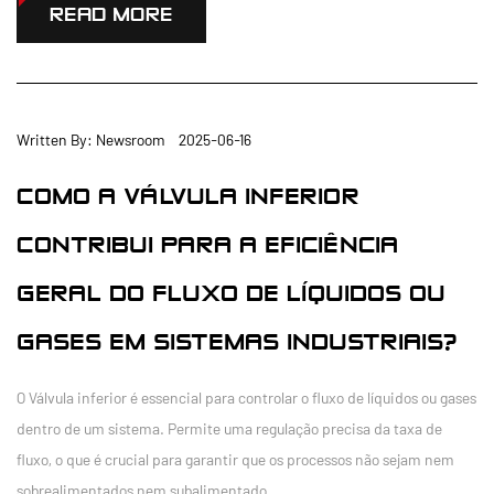
READ MORE
Written By: Newsroom 2025-06-16
COMO A VÁLVULA INFERIOR
CONTRIBUI PARA A EFICIÊNCIA
GERAL DO FLUXO DE LÍQUIDOS OU
GASES EM SISTEMAS INDUSTRIAIS?
O Válvula inferior é essencial para controlar o fluxo de líquidos ou gases
dentro de um sistema. Permite uma regulação precisa da taxa de
fluxo, o que é crucial para garantir que os processos não sejam nem
sobrealimentados nem subalimentado...