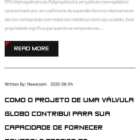
PPH (Homopolímero de Polipropileno) é um polímero termoplástico
caracterizado por um coeficiente de expansão térmica relativamente
alto em comparação com materiais metálicos como aço ou latão. Esta
propriedade significa que quando as temperaturas ...
READ MORE
Written By: Newsroom 2025-06-04
COMO O PROJETO DE UMA VÁLVULA
GLOBO CONTRIBUI PARA SUA
CAPACIDADE DE FORNECER