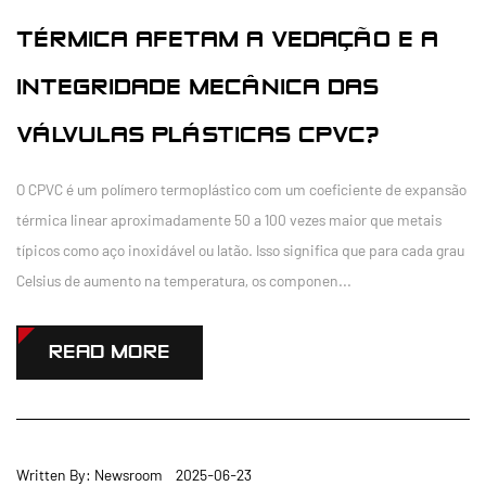
TÉRMICA AFETAM A VEDAÇÃO E A
INTEGRIDADE MECÂNICA DAS
VÁLVULAS PLÁSTICAS CPVC?
O CPVC é um polímero termoplástico com um coeficiente de expansão
térmica linear aproximadamente 50 a 100 vezes maior que metais
típicos como aço inoxidável ou latão. Isso significa que para cada grau
Celsius de aumento na temperatura, os componen...
READ MORE
Written By: Newsroom 2025-06-23