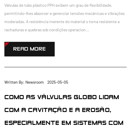
Válvulas de tubo plástico PPH exibem um grau de flexibilidade,
permitindo-lhes absorver e gerenciar tensões mecânicas e vibrações
moderadas. A resistência inerente do material o torna resistente a
rachaduras e quebras sob condições operacion...
READ MORE
Written By: Newsroom 2025-05-05
COMO AS VÁLVULAS GLOBO LIDAM
COM A CAVITAÇÃO E A EROSÃO,
ESPECIALMENTE EM SISTEMAS COM