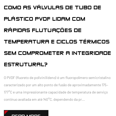
COMO AS VÁLVULAS DE TUBO DE
PLÁSTICO PVDF LIDAM COM
RÁPIDAS FLUTUAÇÕES DE
TEMPERATURA E CICLOS TÉRMICOS
SEM COMPROMETER A INTEGRIDADE
ESTRUTURAL?
O PVDF (fluoreto de polivinilideno) é um fluoropolímero semicristalino
caracterizado por um alto ponto de fusão de aproximadamente 175–
177°C e uma impressionante capacidade de temperatura de serviço
contínuo avaliada em até 140°C, dependendo da pr...