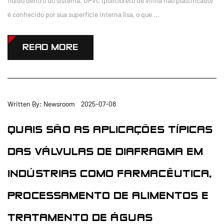
fluido dentro do sistema. UPVC (policloreto de vinila não plastificado)
é conhecido por sua superfície interna lisa, o que ...
READ MORE
Written By: Newsroom 2025-07-08
QUAIS SÃO AS APLICAÇÕES TÍPICAS
DAS VÁLVULAS DE DIAFRAGMA EM
INDÚSTRIAS COMO FARMACÊUTICA,
PROCESSAMENTO DE ALIMENTOS E
TRATAMENTO DE ÁGUAS