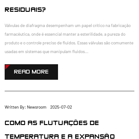
RESIDUAIS?
Válvulas de diafragma desempenham um papel crítico na fabricação
farmacêutica, onde é essencial manter a esterilidade, a pureza do
produto e o controle preciso de fluidos. Essas válvulas são comumente
usadas em sistemas que manipulam fluidos...
READ MORE
Written By: Newsroom 2025-07-02
COMO AS FLUTUAÇÕES DE
TEMPERATURA E A EXPANSÃO