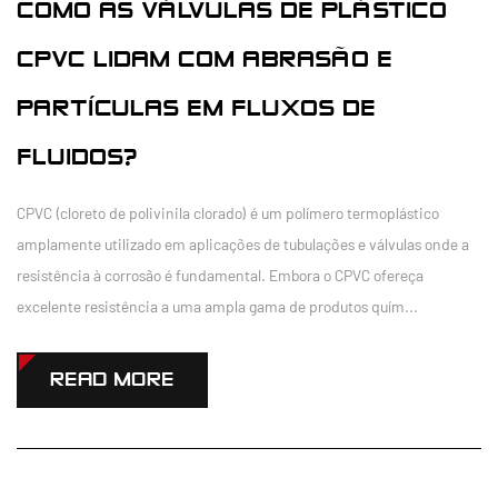
COMO AS VÁLVULAS DE PLÁSTICO
CPVC LIDAM COM ABRASÃO E
PARTÍCULAS EM FLUXOS DE
FLUIDOS?
CPVC (cloreto de polivinila clorado) é um polímero termoplástico
amplamente utilizado em aplicações de tubulações e válvulas onde a
resistência à corrosão é fundamental. Embora o CPVC ofereça
excelente resistência a uma ampla gama de produtos quím...
READ MORE