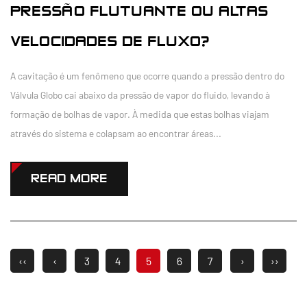
PRESSÃO FLUTUANTE OU ALTAS
VELOCIDADES DE FLUXO?
A cavitação é um fenômeno que ocorre quando a pressão dentro do
Válvula Globo cai abaixo da pressão de vapor do fluido, levando à
formação de bolhas de vapor. À medida que estas bolhas viajam
através do sistema e colapsam ao encontrar áreas...
READ MORE
‹‹
‹
3
4
5
6
7
›
››