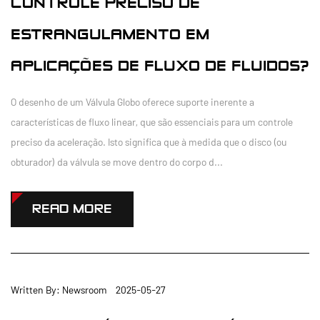
CONTROLE PRECISO DE
ESTRANGULAMENTO EM
APLICAÇÕES DE FLUXO DE FLUIDOS?
O desenho de um Válvula Globo oferece suporte inerente a
características de fluxo linear, que são essenciais para um controle
preciso da aceleração. Isto significa que à medida que o disco (ou
obturador) da válvula se move dentro do corpo d...
READ MORE
Written By: Newsroom 2025-05-27