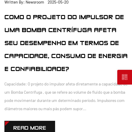
Written By: Newsroom 2025-05-20
COMO O PROJETO DO IMPULSOR DE
UMA BOMBA CENTRÍFUGA AFETA
SEU DESEMPENHO EM TERMOS DE
CAPACIDADE, CONSUMO DE ENERGIA
E CONFIABILIDADE?
Capacidade: O projeto do impulsor afeta diretamente a capacidade de
um Bomba Centrífuga , que se refere ao volume de fluido que a bomba
pode movimentar durante um determinado período. Impulsores com
diâmetros maiores ou mais pás podem supor...
READ MORE