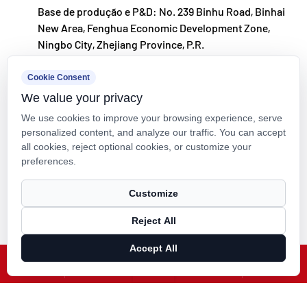
Base de produção e P&D: No. 239 Binhu Road, Binhai
New Area, Fenghua Economic Development Zone,
Ningbo City, Zhejiang Province, P.R.
kxpv@kxpv.com
Cookie Consent
We value your privacy
+86-18067123177
We use cookies to improve your browsing experience, serve
personalized content, and analyze our traffic. You can accept
all cookies, reject optional cookies, or customize your
preferences.
Direitos autorais © Kaixin Pipeline Technologies Co., Ltd. Todos os
Customize
direitos reservados.
Reject All
Technical Support ：
Smart Cloud
Accept All
X
Facebook
Produtos
Notícias