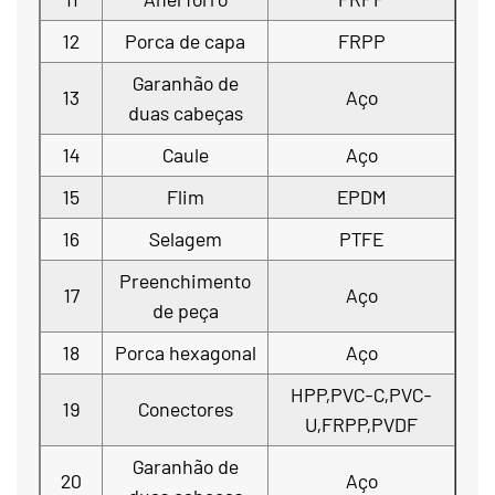
12
Porca de capa
FRPP
Garanhão de
13
Aço
duas cabeças
14
Caule
Aço
15
Flim
EPDM
16
Selagem
PTFE
Preenchimento
17
Aço
de peça
18
Porca hexagonal
Aço
HPP,PVC-C,PVC-
19
Conectores
U,FRPP,PVDF
Garanhão de
20
Aço