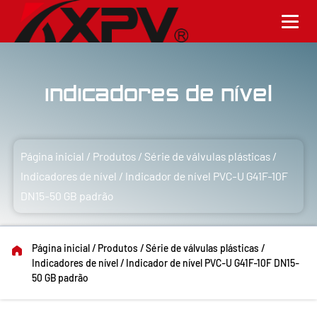
Indicadores de nível
Página inicial
/
Produtos
/
Série de válvulas plásticas
/
Indicadores de nível
/
Indicador de nível PVC-U G41F-10F
DN15-50 GB padrão
Página inicial
/
Produtos
/
Série de válvulas plásticas
/
Indicadores de nível
/
Indicador de nível PVC-U G41F-10F DN15-
50 GB padrão