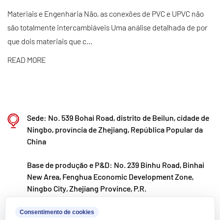
produto por meio de fabricação automatizada
Materiais e Engenharia Não, as conexões de PVC e UPVC não
são totalmente intercambiáveis Uma análise detalhada de por
padronizada e fornecimento rigoroso de matérias-
que dois materiais que c...
primas importadas. Alinhados com a nossa
estratégia de desenvolvimento internacional,
READ MORE
monitorizamos continuamente as tendências do
mercado global e aproveitamos os canais digitais
para levar produtos “Made in China” de alta
Sede: No. 539 Bohai Road, distrito de Beilun, cidade de
qualidade a clientes em todo o mundo.
Ningbo, província de Zhejiang, República Popular da
Ningbo • Base de P&D e Produção de Fenghua
China
Com um investimento total de 200 milhões de RMB,
Base de produção e P&D: No. 239 Binhu Road, Binhai
a Kaixin Ultra-Pure Pipe Technology (Ningbo) Co.,
New Area, Fenghua Economic Development Zone,
Ltd. estabeleceu um novo laboratório de materiais
Ningbo City, Zhejiang Province, P.R.
em colaboração com universidades e institutos de
kxpv@kxpv.com
Consentimento de cookies
pesquisa, construiu uma base de fabricação