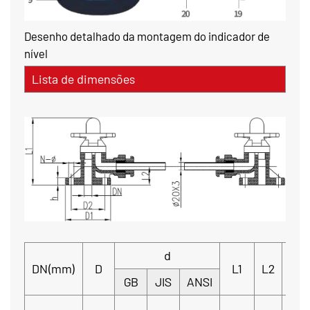
Desenho detalhado da montagem do indicador de
nível
Lista de dimensões
d
DN(mm)
D
L1
L2
b
GB
JIS
ANSI