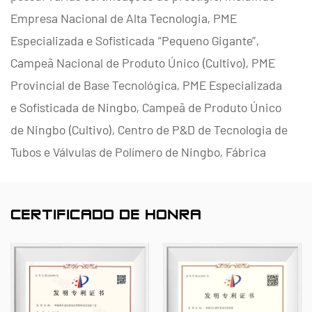
Empresa Nacional de Alta Tecnologia, PME
Especializada e Sofisticada “Pequeno Gigante”,
Campeã Nacional de Produto Único (Cultivo), PME
Provincial de Base Tecnológica, PME Especializada
e Sofisticada de Ningbo, Campeã de Produto Único
de Ningbo (Cultivo), Centro de P&D de Tecnologia de
Tubos e Válvulas de Polímero de Ningbo, Fábrica
Verde em Nível Distrital, Empresa de Inovação de
Gerenciamento Quatro Estrelas de Ningbo e Nível de
CERTIFICADO DE HONRA
Maturidade de Capacidade de Gerenciamento de
Dados Empresariais 2.
Somos especializados no desenvolvimento,
produção e fornecimento de produtos não
metálicos resistentes à corrosão para aplicações