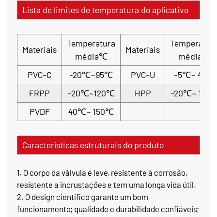
Lista de limites de temperatura do aplicativo
Temperatura
Temperatur
Materiais
Materiais
média℃
média℃
PVC-C
-20℃~95℃
PVC-U
-5℃~ 45℃
FRPP
-20℃~120℃
HPP
-20℃~ 110
PVDF
40℃~ 150℃
Características estruturais do produto
1. O corpo da válvula é leve, resistente à corrosão,
resistente a incrustações e tem uma longa vida útil.
2. O design científico garante um bom
funcionamento; qualidade e durabilidade confiáveis;