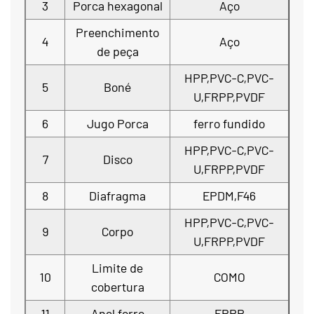
3
Porca hexagonal
Aço
Preenchimento
4
Aço
de peça
HPP,PVC-C,PVC-
5
Boné
U,FRPP,PVDF
6
Jugo Porca
ferro fundido
HPP,PVC-C,PVC-
7
Disco
U,FRPP,PVDF
8
Diafragma
EPDM,F46
HPP,PVC-C,PVC-
9
Corpo
U,FRPP,PVDF
Limite de
10
COMO
cobertura
11
Anel forro
FRPP